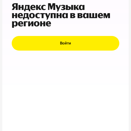
Яндекс Музыка
недоступна в вашем
регионе
Войти