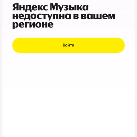
Яндекс Музыка
недоступна в вашем
регионе
Войти