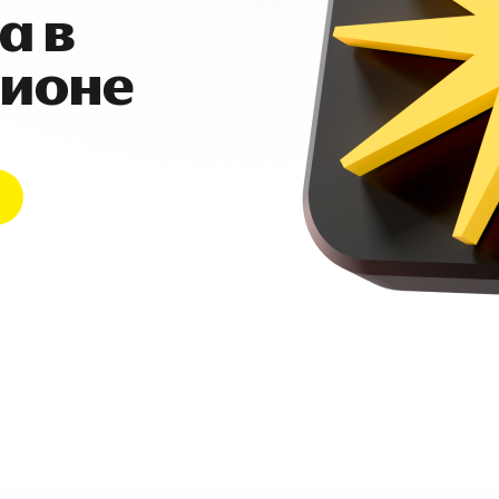
а в
гионе