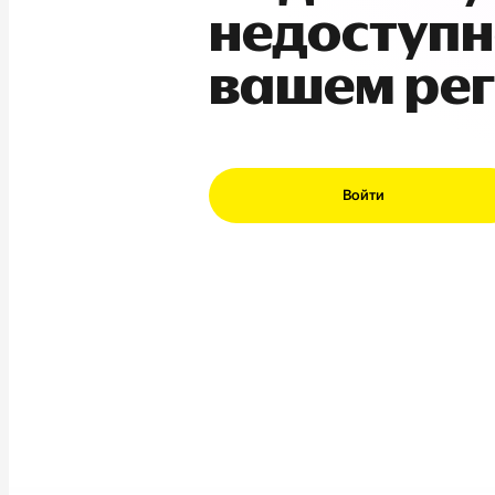
недоступн
вашем ре
Войти