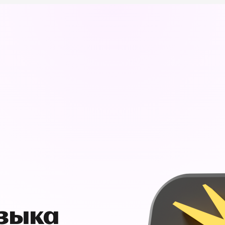
узыка