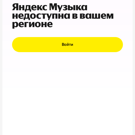
Яндекс Музыка
недоступна в вашем
регионе
Войти