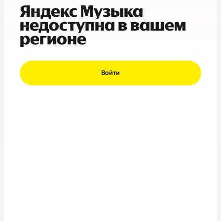
Яндекс Музыка
недоступна в вашем
регионе
Войти