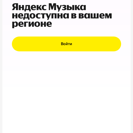
Яндекс Музыка
недоступна в вашем
регионе
Войти