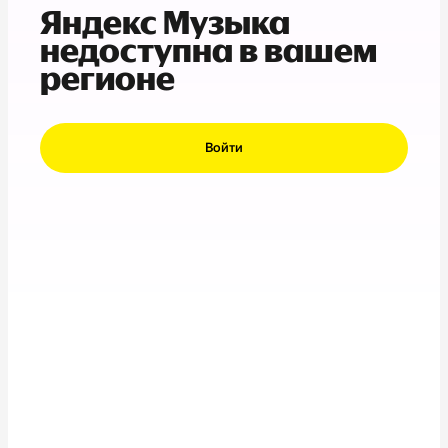
Яндекс Музыка
недоступна в вашем
регионе
Войти