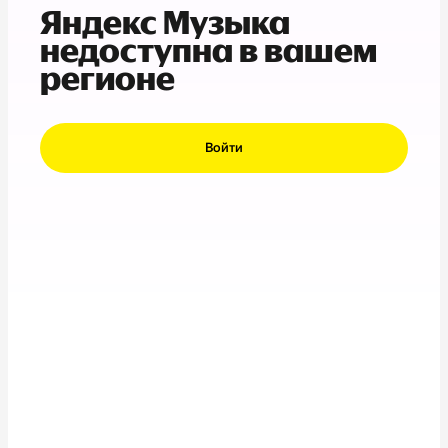
Яндекс Музыка
недоступна в вашем
регионе
Войти