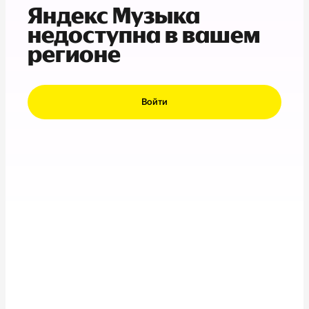
Яндекс Музыка
недоступна в вашем
регионе
Войти