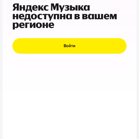
Яндекс Музыка
недоступна в вашем
регионе
Войти