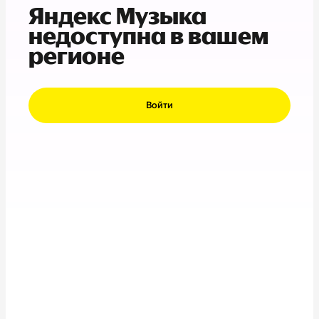
Яндекс Музыка
недоступна в вашем
регионе
Войти