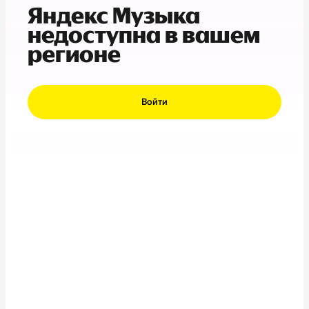
Яндекс Музыка
недоступна в вашем
регионе
Войти