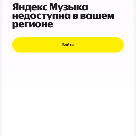
Яндекс Музыка
недоступна в вашем
регионе
Войти