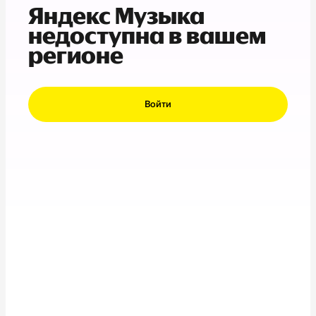
Яндекс Музыка
недоступна в вашем
регионе
Войти