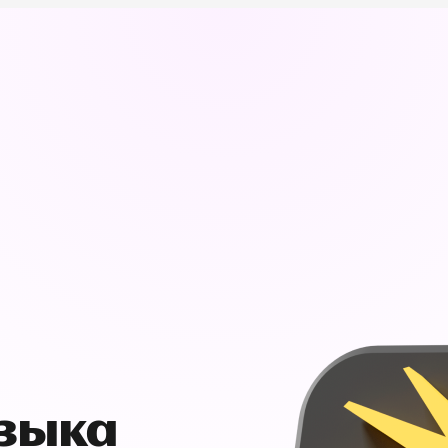
узыка