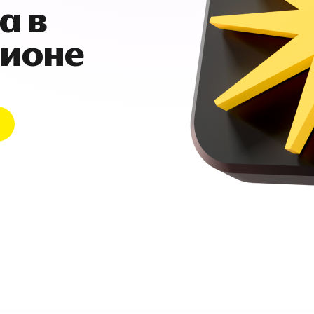
а в
гионе