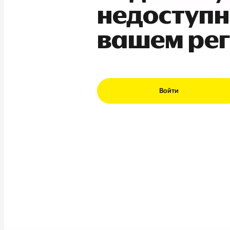
недоступн
вашем ре
Войти