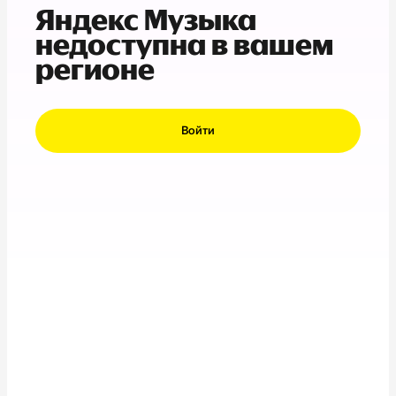
Яндекс Музыка
недоступна в вашем
регионе
Войти