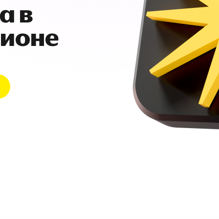
а в
гионе