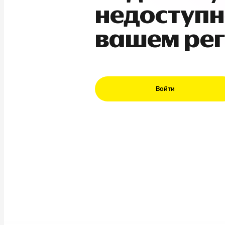
недоступн
вашем ре
Войти