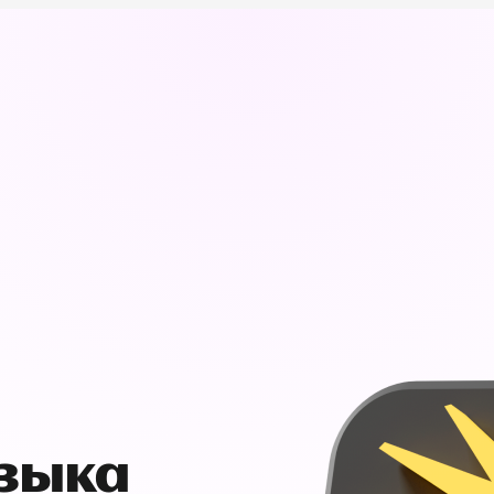
узыка