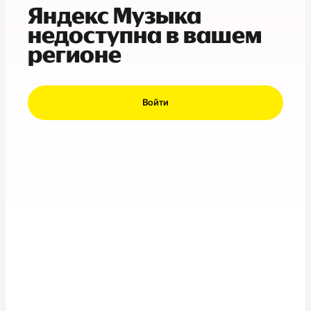
Яндекс Музыка
недоступна в вашем
регионе
Войти