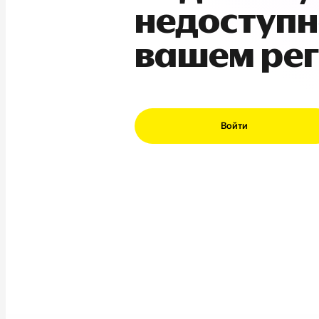
недоступн
вашем ре
Войти