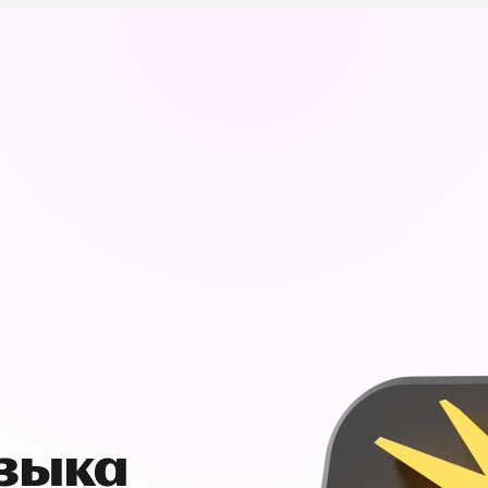
узыка