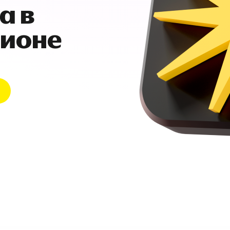
а в
гионе