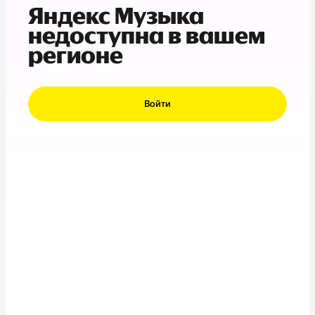
Яндекс Музыка
недоступна в вашем
регионе
Войти