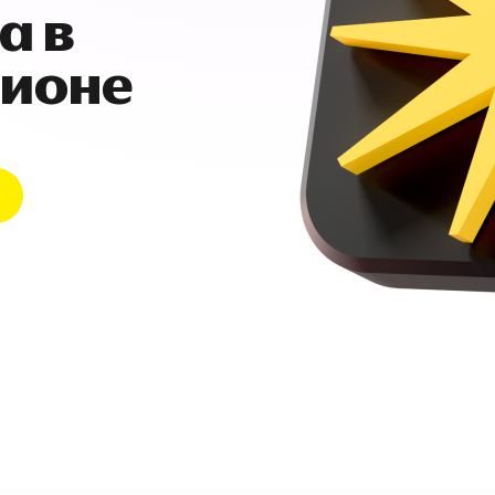
а в
гионе