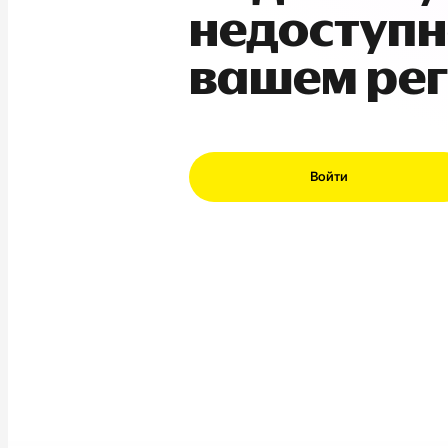
недоступн
вашем ре
Войти