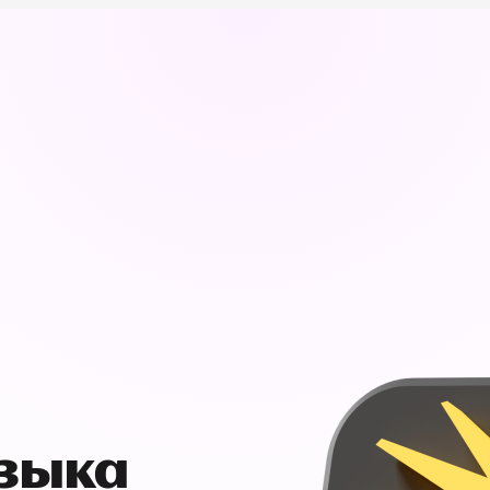
узыка