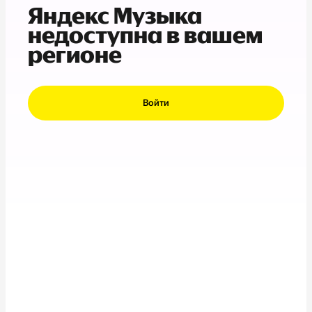
Яндекс Музыка
недоступна в вашем
регионе
Войти