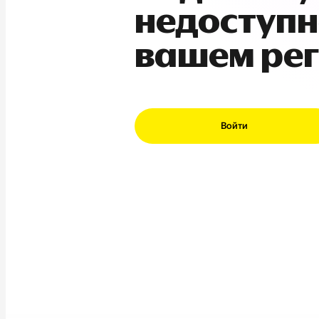
недоступн
вашем ре
Войти