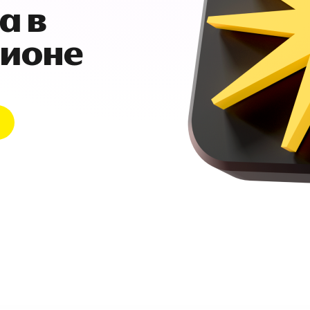
а в
гионе