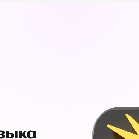
узыка