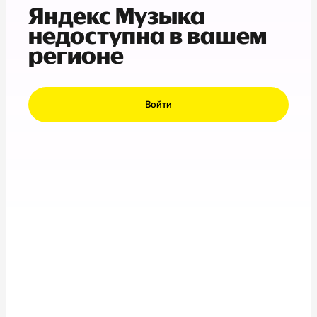
Яндекс Музыка
недоступна в вашем
регионе
Войти