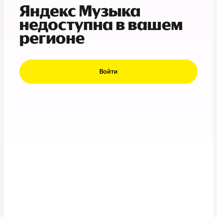
Яндекс Музыка
недоступна в вашем
регионе
Войти