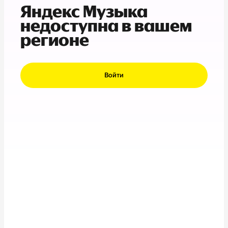
Яндекс Музыка
недоступна в вашем
регионе
Войти