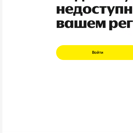
недоступн
вашем ре
Войти