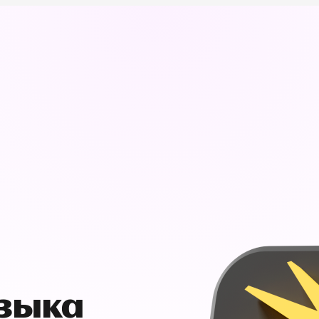
узыка