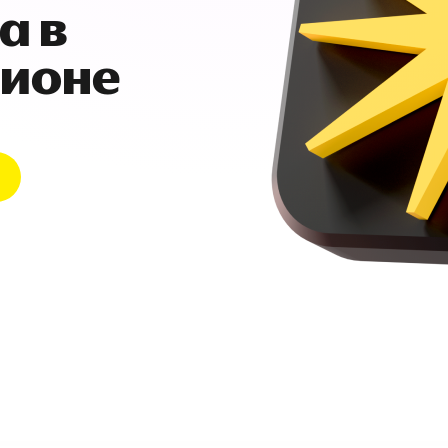
а в
гионе