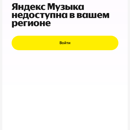
Яндекс Музыка
недоступна в вашем
регионе
Войти