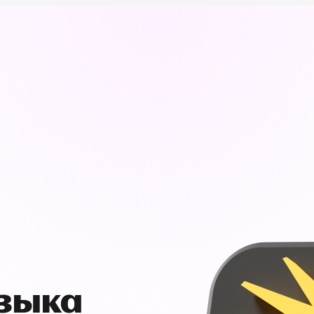
узыка