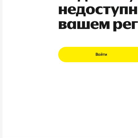
недоступн
вашем ре
Войти