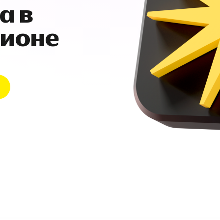
а в
гионе