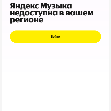
Яндекс Музыка
недоступна в вашем
регионе
Войти