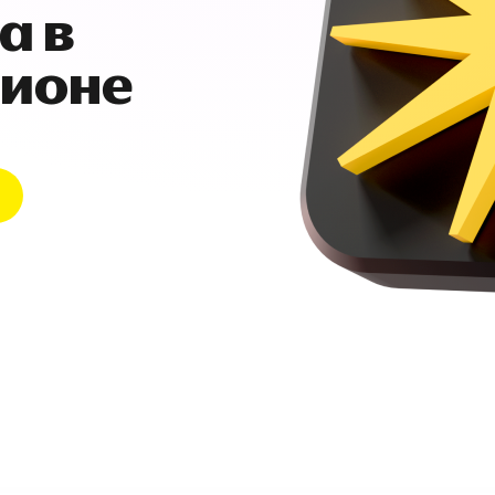
а в
гионе