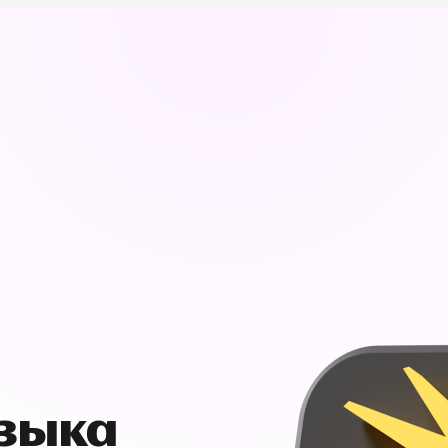
узыка