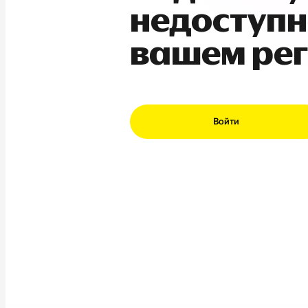
недоступн
вашем ре
Войти