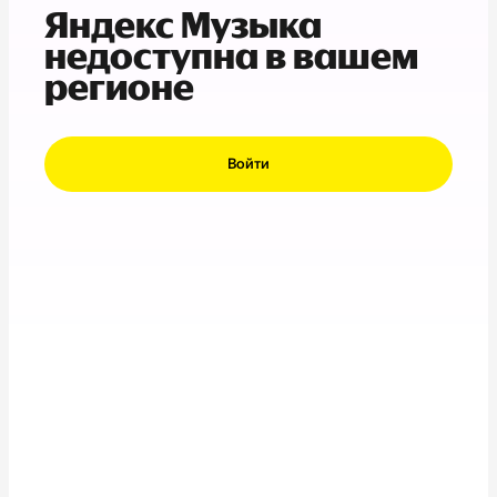
Яндекс Музыка
недоступна в вашем
регионе
Войти