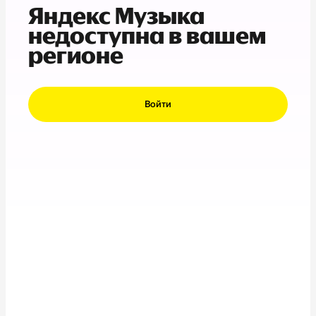
Яндекс Музыка
недоступна в вашем
регионе
Войти