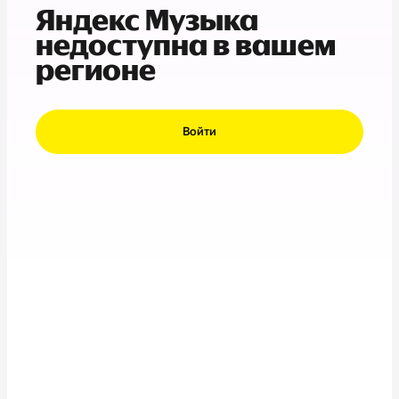
Яндекс Музыка
недоступна в вашем
регионе
Войти