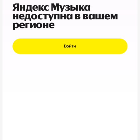
Яндекс Музыка
недоступна в вашем
регионе
Войти