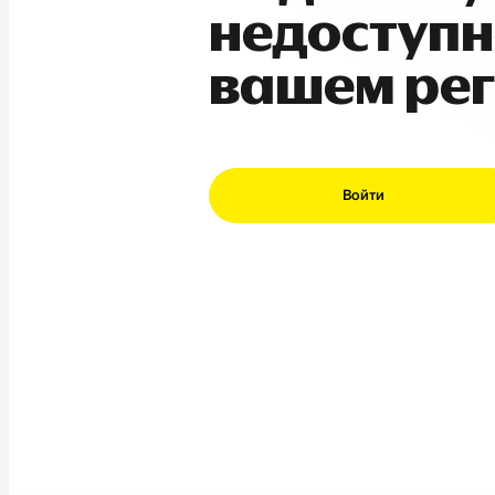
недоступн
вашем ре
Войти