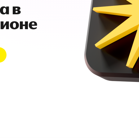
а в
гионе