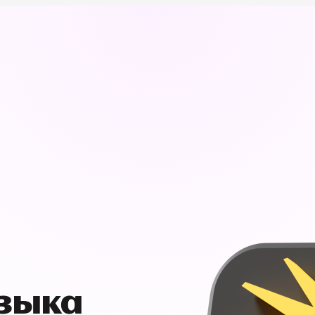
узыка