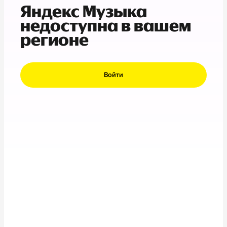
Яндекс Музыка
недоступна в вашем
регионе
Войти