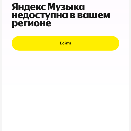
Яндекс Музыка
недоступна в вашем
регионе
Войти