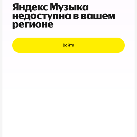
Яндекс Музыка
недоступна в вашем
регионе
Войти