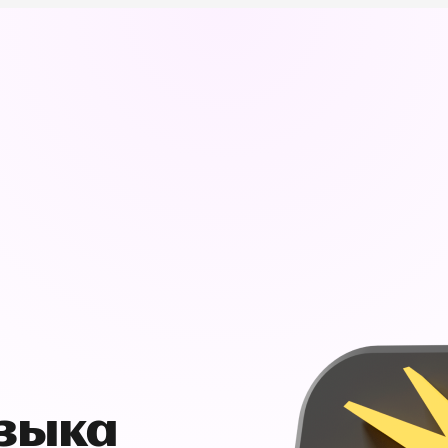
узыка