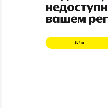
недоступн
вашем ре
Войти