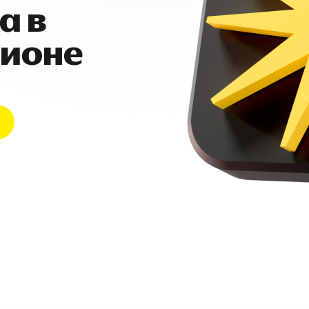
а в
гионе