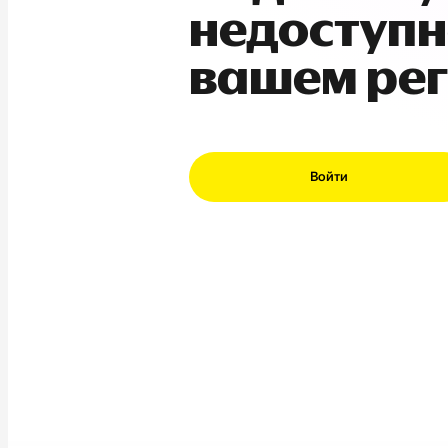
недоступн
вашем ре
Войти