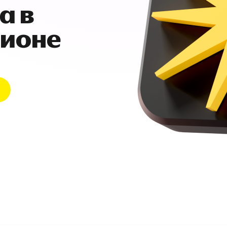
а в
гионе