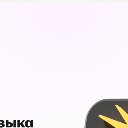
узыка