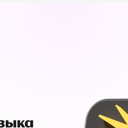
узыка