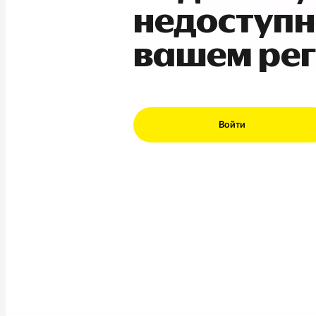
недоступн
вашем ре
Войти