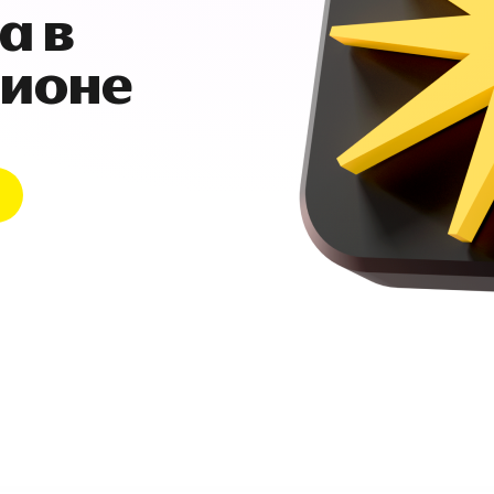
а в
гионе