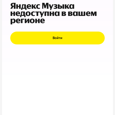
Яндекс Музыка
недоступна в вашем
регионе
Войти