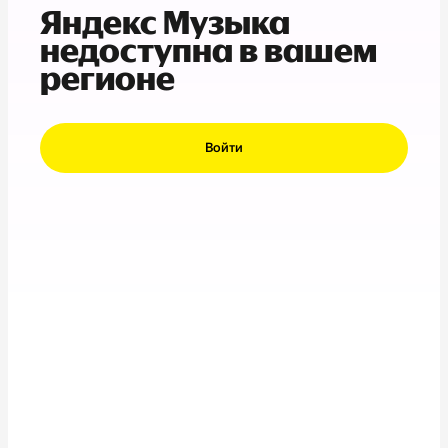
Яндекс Музыка
недоступна в вашем
регионе
Войти