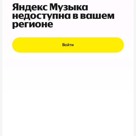
Яндекс Музыка
недоступна в вашем
регионе
Войти