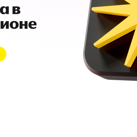
а в
гионе