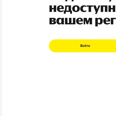
недоступн
вашем ре
Войти