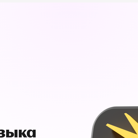
узыка