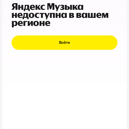
Яндекс Музыка
недоступна в вашем
регионе
Войти