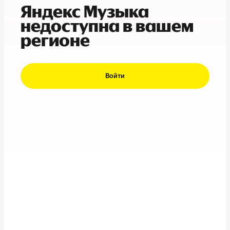
Яндекс Музыка
недоступна в вашем
регионе
Войти