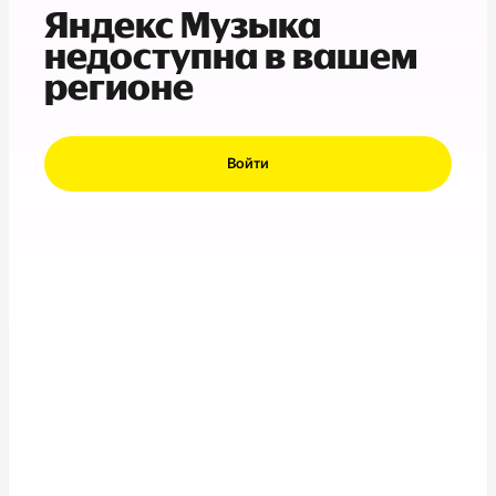
Яндекс Музыка
недоступна в вашем
регионе
Войти