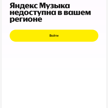
Яндекс Музыка
недоступна в вашем
регионе
Войти